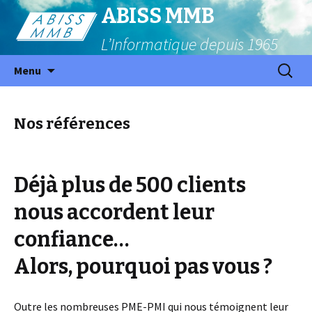
ABISS MMB
L’Informatique depuis 1965
Aller
Recherc
Menu
au
contenu
principal
Nos références
Déjà plus de 500 clients
nous accordent leur
confiance…
Alors, pourquoi pas vous ?
Outre les nombreuses PME-PMI qui nous témoignent leur